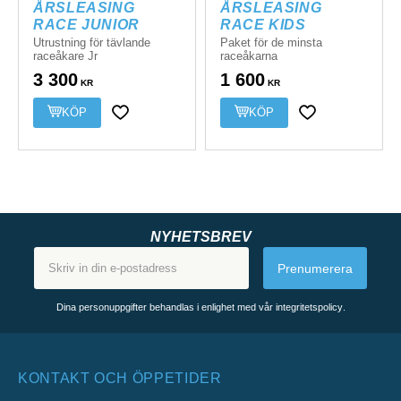
ÅRSLEASING 
ÅRSLEASING 
RACE JUNIOR
RACE KIDS
Utrustning för tävlande
Paket för de minsta
raceåkare Jr
raceåkarna
3 300
1 600
KR
KR
Lägg till i favoriter
Lägg till i favor
NYHETSBREV
Prenumerera
Dina personuppgifter behandlas i enlighet med vår
integritetspolicy
.
KONTAKT OCH ÖPPETIDER