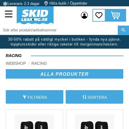
Hitta butik / Öppettider
Leverans 2-3 dagar
Meny
Kundvag
Favoriter
30-50% rabatt på väldigt mycket i butiken - fynda nya pjäxor,
topptursskidor eller riktiga raketer till morgonmanchestern.
RACING
WEBSHOP
RACING
ALLA PRODUKTER
FILTRERA
SORTERA