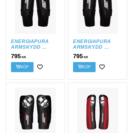
ENERGIAPURA 
ENERGIAPURA 
ARMSKYDD 
ARMSKYDD 
RACING JR
RACING SR
795
795
KR
KR
KÖP
KÖP
Lägg till i favoriter
Lägg till i favor