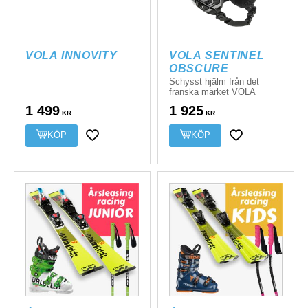
VOLA INNOVITY
VOLA SENTINEL 
OBSCURE
Schysst hjälm från det
franska märket VOLA
1 499
1 925
KR
KR
Lägg till i favoriter
Lägg till i favor