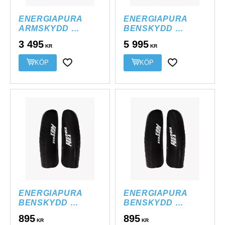
ENERGIAPURA 
ENERGIAPURA 
ARMSKYDD 
BENSKYDD 
ROUND CARBON 
CARBON PRO
3 495
5 995
KR
KR
WC
KÖP
Lägg till i favoriter
Lägg till i favor
ENERGIAPURA 
ENERGIAPURA 
BENSKYDD 
BENSKYDD 
RACING JR
RACING SR
895
895
KR
KR