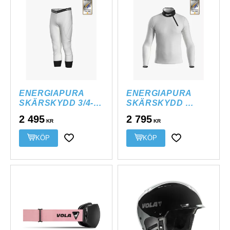
ENERGIAPURA 
ENERGIAPURA 
SKÄRSKYDD 3/4-
SKÄRSKYDD 
BYXA 1*
TRÖJA 1*
2 495
2 795
KR
KR
Lägg till i favoriter
Lägg till i favor