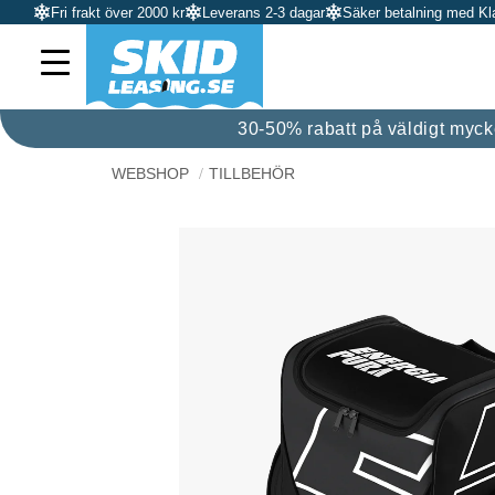
Fri frakt över 2000 kr
Leverans 2-3 dagar
Säker betalning med Kl
30-50% rabatt på väldigt mycket
WEBSHOP
TILLBEHÖR