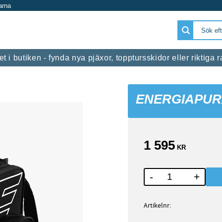
arna
 i butiken - fynda nya pjäxor, topptursskidor eller riktiga
ENERGIAPUR
1 595
KR
-
+
Artikelnr