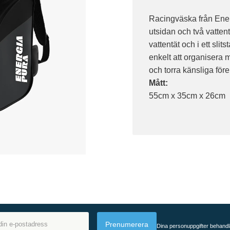
Racingväska från Ener
utsidan och två vatten
vattentät och i ett slit
enkelt att organisera 
och torra känsliga för
Mått:
55cm x 35cm x 26cm
Prenumerera
Dina personuppgifter behandl