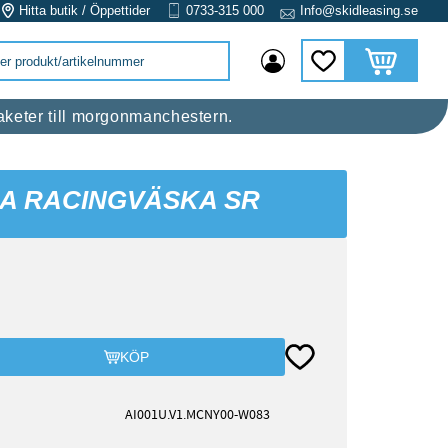
Hitta butik / Öppettider
0733-315 000
Info@skidleasing.se
Kundvagn
Favoriter
 raketer till morgonmanchestern.
A RACINGVÄSKA SR
Lägg till i favoriter
KÖP
AI001U.V1.MCNY00-W083