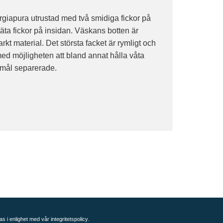
giapura utrustad med två smidiga fickor på
täta fickor på insidan. Väskans botten är
starkt material. Det största facket är rymligt och
med möjligheten att bland annat hålla våta
emål separerade.
as i enlighet med vår
integritetspolicy
.