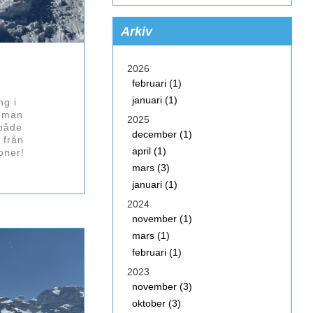
Arkiv
2026
februari (1)
januari (1)
ng i
r man
2025
 både
december (1)
 från
april (1)
ioner!
mars (3)
januari (1)
2024
november (1)
mars (1)
februari (1)
2023
november (3)
oktober (3)