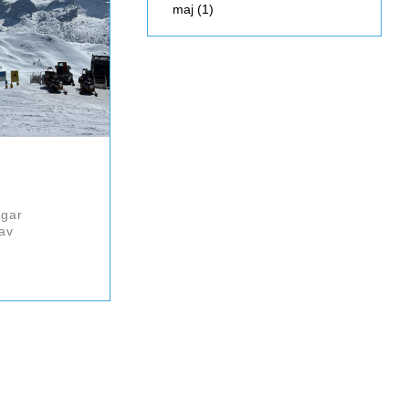
maj (1)
agar
av