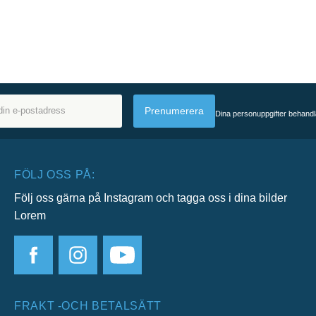
Prenumerera
Dina personuppgifter behandl
FÖLJ OSS PÅ:
Följ oss gärna på Instagram och tagga oss i dina bilder
Lorem
FRAKT -OCH BETALSÄTT