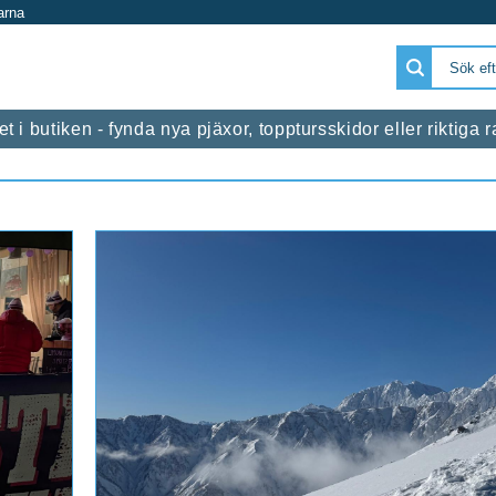
arna
 i butiken - fynda nya pjäxor, topptursskidor eller riktiga