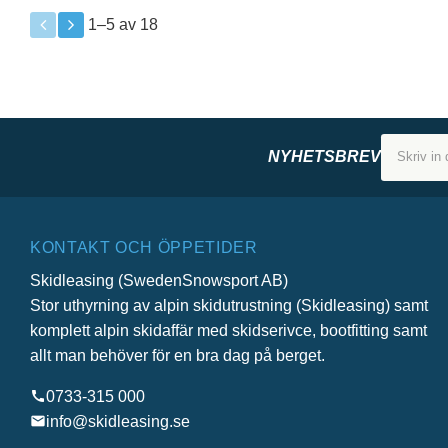
1–
5
av
18
NYHETSBREV
KONTAKT OCH ÖPPETIDER
Skidleasing (SwedenSnowsport AB)
Stor uthyrning av alpin skidutrustning (Skidleasing) samt
komplett alpin skidaffär med skidserivce, bootfitting samt
allt man behöver för en bra dag på berget.
0733-315 000
info@skidleasing.se