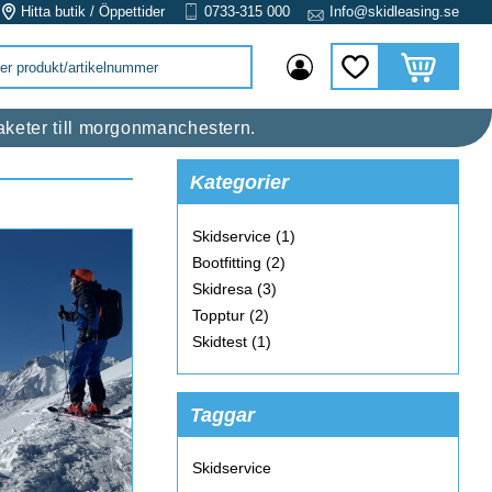
Hitta butik / Öppettider
0733-315 000
Info@skidleasing.se
Kundvagn
Favoriter
 raketer till morgonmanchestern.
Kategorier
Skidservice (1)
Bootfitting (2)
Skidresa (3)
Topptur (2)
Skidtest (1)
Taggar
Skidservice