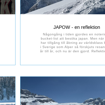
JAPOW - en reflektion
Någongång i tiden gjordes en noteri
bucket-list att besöka japan. Men nä
har tillgång till åkning av världsklass
i Sverige som Alper så förskjuts resan
år till år, och nu är den gjord. Reflekt