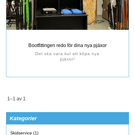
Bootfittingen redo för dina nya pjäxor
Det ska vara kul att köpa nya
pjäxor!
1–
1
av
1
Kategorier
Skidservice (1)