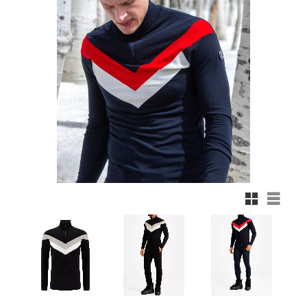
Rutnätsvy
Listvy