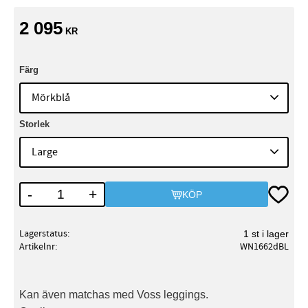
2 095
KR
Färg
Storlek
Lägg till
-
+
KÖP
Lagerstatus
1 st i lager
Artikelnr
WN1662dBL
Kan även matchas med Voss leggings.