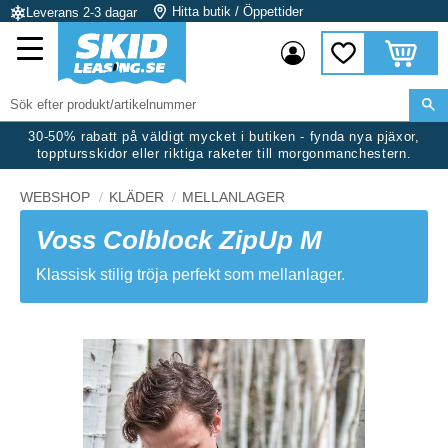
Hitta butik / Öppettider
Leverans 2-3 dagar
Meny
Kundvag
Favoriter
30-50% rabatt på väldigt mycket i butiken - fynda nya pjäxor,
topptursskidor eller riktiga raketer till morgonmanchestern.
WEBSHOP
KLÄDER
MELLANLAGER
Voss Colblock ZipUp M
Klassisk stilig tröja perfekt som mellanlager.