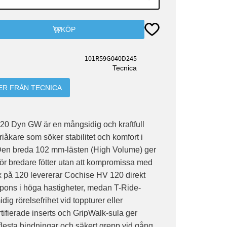
Lägg till i favoriter
KÖP
101R59G040D245
Tecnica
ER FRÅN TECNICA
0 Dyn GW är en mångsidig och kraftfull
riåkare som söker stabilitet och komfort i
. Den breda 102 mm-lästen (High Volume) ger
ör bredare fötter utan att kompromissa med
x på 120 levererar Cochise HV 120 direkt
spons i höga hastigheter, medan T-Ride-
ig rörelsefrihet vid toppturer eller
rtifierade inserts och GripWalk-sula ger
flesta bindningar och säkert grepp vid gång.