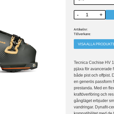
-
+
Artikelnr
Tillverkare
VISA ALLA PRODUKT
Tecnica Cochise HV 12
pjäxa för avancerade f
både pist och offpist
en generös passform f
prestanda. Med en fle
kraftöverföring och re
gångläget erbjuder smid
vandringar. Dynafit-ce
kompatibilitet med de 