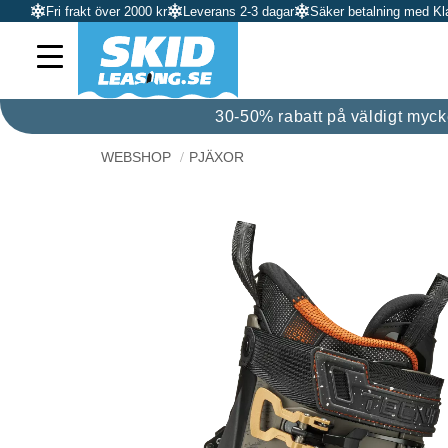
Fri frakt över 2000 kr
Leverans 2-3 dagar
Säker betalning med Kl
30-50% rabatt på väldigt mycket
WEBSHOP
PJÄXOR