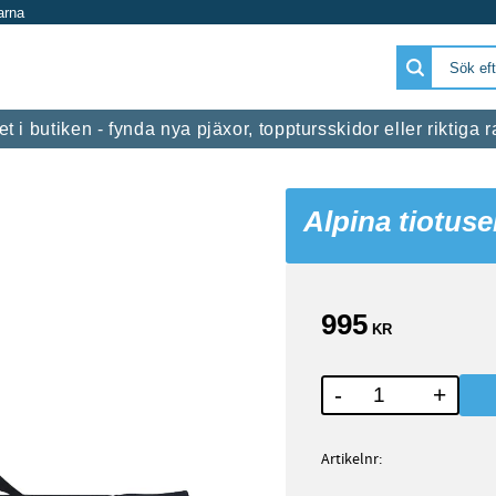
arna
 i butiken - fynda nya pjäxor, topptursskidor eller riktiga
Alpina tiotus
995
KR
-
+
Artikelnr