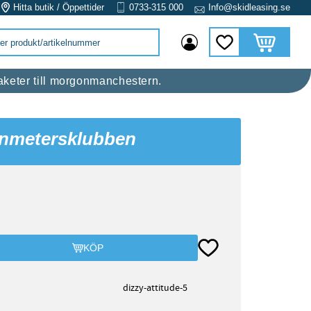
Hitta butik / Öppettider
0733-315 000
Info@skidleasing.se
Kundvagn
Favoriter
 raketer till morgonmanchestern.
enmetersklubben
Lägg till i favoriter
KÖP
dizzy-attitude-5