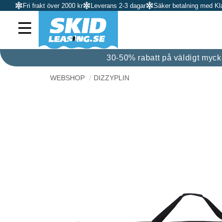
Fri frakt över 2000 kr
Leverans 2-3 dagar
Säker betalning med Kl
30-50% rabatt på väldigt mycket
WEBSHOP
DIZZYPLIN