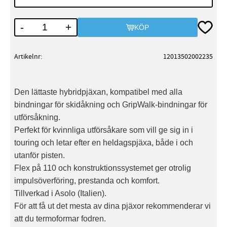
Lägg till
-
+
KÖP
Artikelnr
12013502002235
Den lättaste hybridpjäxan, kompatibel med alla
bindningar för skidåkning och GripWalk-bindningar för
utförsåkning.
Perfekt för kvinnliga utförsåkare som vill ge sig in i
touring och letar efter en heldagspjäxa, både i och
utanför pisten.
Flex på 110 och konstruktionssystemet ger otrolig
impulsöverföring, prestanda och komfort.
Tillverkad i Asolo (Italien).
För att få ut det mesta av dina pjäxor rekommenderar vi
att du termoformar fodren.