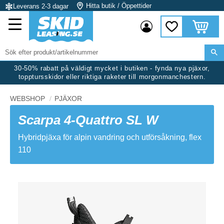
Hitta butik / Öppettider
Leverans 2-3 dagar
Meny
Kundvag
Favoriter
30-50% rabatt på väldigt mycket i butiken - fynda nya pjäxor,
topptursskidor eller riktiga raketer till morgonmanchestern.
WEBSHOP
PJÄXOR
Scarpa 4-Quattro SL W
Hybridpjäxa för alpin vandring och utförsåkning, flex
110