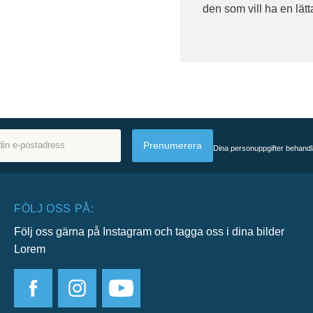
den som vill ha en lät
Prenumerera
Dina personuppgifter behandl
FÖLJ OSS PÅ:
Följ oss gärna på Instagram och tagga oss i dina bilder
Lorem