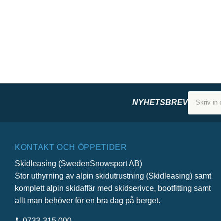
NYHETSBREV
KONTAKT OCH ÖPPETIDER
Skidleasing (SwedenSnowsport AB)
Stor uthyrning av alpin skidutrustning (Skidleasing) samt
komplett alpin skidaffär med skidserivce, bootfitting samt
allt man behöver för en bra dag på berget.
0733-315 000