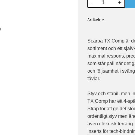
-
+
Artikelnr
Scarpa TX Comp är den
sortiment och ett själv
maximal respons, preci
som står pall när det 
och följsamhet i sväng
tävlar.
Styv och stabil, men i
TX Comp har ett 4-spä
Strap för att ge det s
ordentligt styv men ändå
även i teknisk terräng.
inserts för tech-bindnin