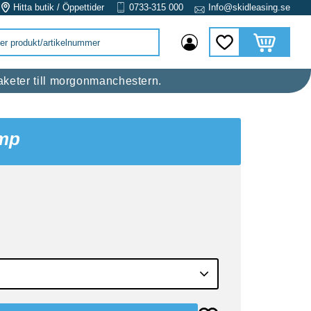
Hitta butik / Öppettider
0733-315 000
Info@skidleasing.se
Kundvagn
Favoriter
 raketer till morgonmanchestern.
omp