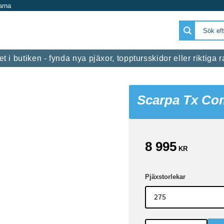
arna
 i butiken - fynda nya pjäxor, topptursskidor eller riktiga
Scarpa Tx C
8 995
KR
Pjäxstorlekar