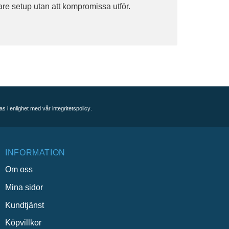
tare setup utan att kompromissa utför.
as i enlighet med vår
integritetspolicy
.
INFORMATION
Om oss
Mina sidor
Kundtjänst
Köpvillkor