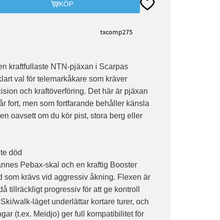
Lägg till i favoriter
KÖP
txcomp275
 kraftfullaste NTN-pjäxan i Scarpas
klart val för telemarkåkare som kräver
sion och kraftöverföring. Det här är pjäxan
går fort, men som fortfarande behåller känsla
en oavsett om du kör pist, stora berg eller
nte död
nnes Pebax-skal och en kraftig Booster
töd som krävs vid aggressiv åkning. Flexen är
 tillräckligt progressiv för att ge kontroll
 Ski/walk-läget underlättar kortare turer, och
gar (t.ex. Meidjo) ger full kompatibilitet för