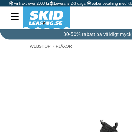
Fri frakt över 2000 kr
Leverans 2-3 dagar
Säker betalning med Kl
30-50% rabatt på väldigt mycket
WEBSHOP
PJÄXOR