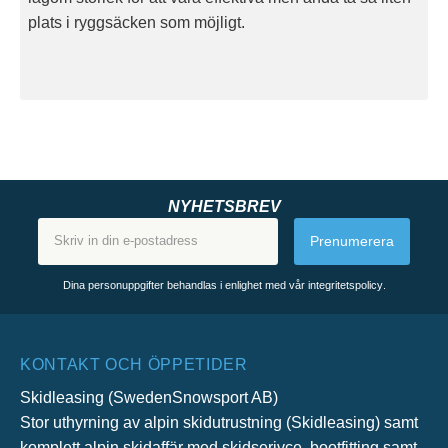
plats i ryggsäcken som möjligt.
NYHETSBREV
Prenumerera
Dina personuppgifter behandlas i enlighet med vår
integritetspolicy
.
KONTAKT OCH ÖPPETIDER
Skidleasing (SwedenSnowsport AB)
Stor uthyrning av alpin skidutrustning (Skidleasing) samt
komplett alpin skidaffär med skidserivce, bootfitting samt