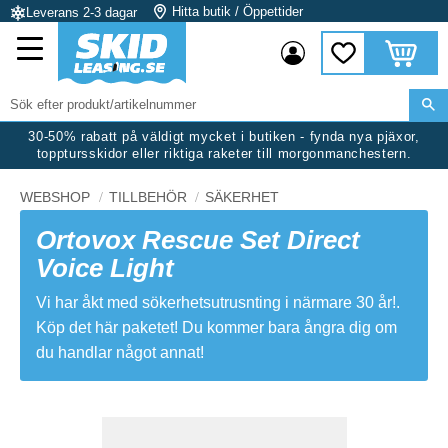
Hitta butik / Öppettider
Leverans 2-3 dagar
Meny
Kundvag
Favoriter
30-50% rabatt på väldigt mycket i butiken - fynda nya pjäxor,
topptursskidor eller riktiga raketer till morgonmanchestern.
WEBSHOP
TILLBEHÖR
SÄKERHET
Ortovox Rescue Set Direct
Voice Light
Vi har åkt med sökerhetsutrusnting i närmare 30 år!.
Köp det här paketet! Du kommer bara ångra dig om
du handlar något annat!