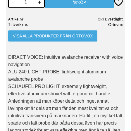
Lägg till
-
+
KÖP
Artikelnr
ORTDVsetlight
Tillverkare
Ortovox
VISA ALLA PRODUKTER FRÅN ORTOVOX
DIRACT VOICE: intuitive avalanche receiver with voice
navigation
ALU 240 LIGHT PROBE: lightweight aluminum
avalanche probe
SCHAUFEL PRO LIGHT: extremely lightweight,
effective aluminum shovel with ergonomic handle
Anledningen att man köper detta och inget annat
lavinpaket är dels att man får den mest kvalitativa och
intuitiva transivern på marknaden. Härtill, en mycket lätt
spade och lätt probe där båda dessa även har precis
lagom storlek för att vara effektiva men ändå ta så liten