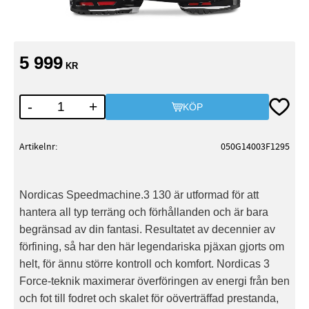
5 999
KR
Lägg till
-
+
KÖP
Artikelnr
050G14003F1295
Nordicas Speedmachine.3 130 är utformad för att
hantera all typ terräng och förhållanden och är bara
begränsad av din fantasi. Resultatet av decennier av
förfining, så har den här legendariska pjäxan gjorts om
helt, för ännu större kontroll och komfort. Nordicas 3
Force-teknik maximerar överföringen av energi från ben
och fot till fodret och skalet för oöverträffad prestanda,