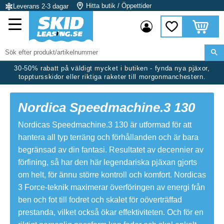
Hitta butik / Öppettider
Leverans 2-3 dagar
Meny
Kundvag
Favoriter
30-50% rabatt på väldigt mycket i butiken - fynda nya pjäxor,
topptursskidor eller riktiga raketer till morgonmanchestern.
Nordica Speedmachine.3 130
Nordicas Speedmachine.3 130 är utformad för att
hantera all typ terräng och förhållanden och är bara
begränsad av din fantasi. Resultatet av decennier av
förfining, så har den här legendariska pjäxan gjorts
om helt, för ännu större kontroll och komfort. Nordicas
3 Force-teknik maximerar överföringen av energi från
ben och fot till fodret och skalet för oöverträffad
prestanda, vilket också ökar effektiviteten. Och för en