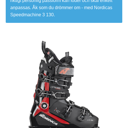
riktigt personlig passform kan foder och skal enkelt
anpassas. Åk som du drömmer om - med Nordicas
Speedmachine 3 130.