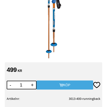
499
KR
Lägg till
-
+
KÖP
Artikelnr
3013-400-runningback