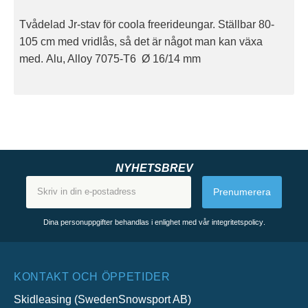
Tvådelad Jr-stav för coola freerideungar. Ställbar 80-
105 cm med vridlås, så det är något man kan växa
med.
Alu, Alloy 7075-T6
Ø 16/14 mm
NYHETSBREV
Prenumerera
Dina personuppgifter behandlas i enlighet med vår
integritetspolicy
.
KONTAKT OCH ÖPPETIDER
Skidleasing (SwedenSnowsport AB)