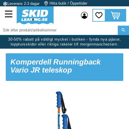
Hitta butik / Öppettider
Leverans 2-3 dagar
Meny
Kundvag
Favoriter
30-50% rabatt på väldigt mycket i butiken - fynda nya pjäxor,
topptursskidor eller riktiga raketer till morgonmanchestern.
Komperdell Runningback
Vario JR teleskop