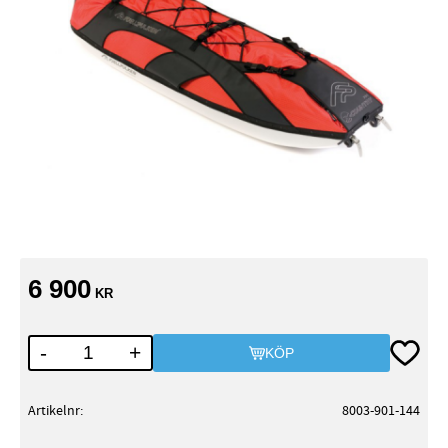
6 900
KR
Lägg till
-
+
KÖP
Artikelnr
8003-901-144