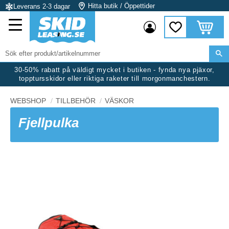
Hitta butik / Öppettider
Leverans 2-3 dagar
Meny
Kundvag
Favoriter
30-50% rabatt på väldigt mycket i butiken - fynda nya pjäxor,
topptursskidor eller riktiga raketer till morgonmanchestern.
WEBSHOP
TILLBEHÖR
VÄSKOR
Fjellpulka