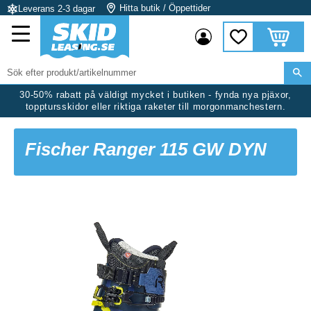
Hitta butik / Öppettider
Leverans 2-3 dagar
Meny
Kundvag
Favoriter
30-50% rabatt på väldigt mycket i butiken - fynda nya pjäxor,
topptursskidor eller riktiga raketer till morgonmanchestern.
Fischer Ranger 115 GW DYN