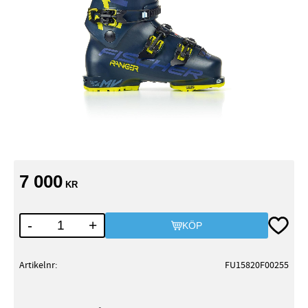
7 000
KR
Lägg till
-
+
KÖP
Artikelnr
FU15820F00255