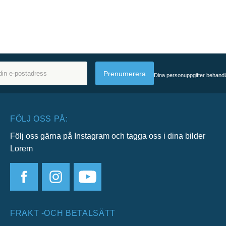
Prenumerera
Dina personuppgifter behandl
FÖLJ OSS PÅ:
Följ oss gärna på Instagram och tagga oss i dina bilder
Lorem
FRAKT -OCH BETALSÄTT