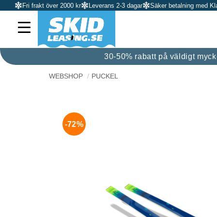
Fri frakt över 2000 kr
Leverans 2-3 dagar
Säker betalning med Kl
30-50% rabatt på väldigt mycket
WEBSHOP
PUCKEL
72
%