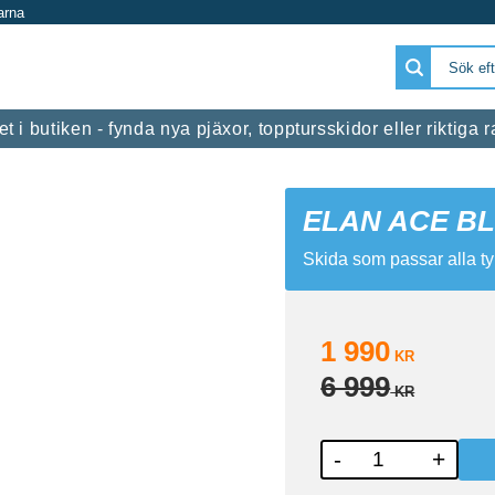
arna
 i butiken - fynda nya pjäxor, topptursskidor eller riktiga
ELAN ACE BL
Skida som passar alla ty
Nedsatt pris:
1 990
KR
Ordinarie pri
6 999
KR
-
+