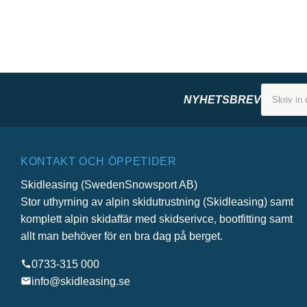
NYHETSBREV
KONTAKT OCH ÖPPETIDER
Skidleasing (SwedenSnowsport AB)
Stor uthyrning av alpin skidutrustning (Skidleasing) samt
komplett alpin skidaffär med skidserivce, bootfitting samt
allt man behöver för en bra dag på berget.
0733-315 000
info@skidleasing.se