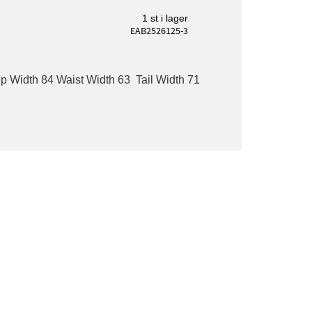
1 st i lager
EAB2526125-3
p Width 84 Waist Width 63 Tail Width 71