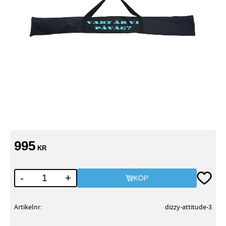
995
KR
Lägg till
-
+
KÖP
Artikelnr
dizzy-attitude-3