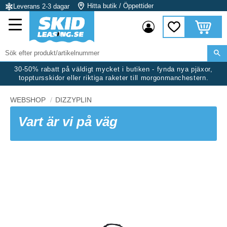
Hitta butik / Öppettider
Leverans 2-3 dagar
Meny
Kundvag
Favoriter
30-50% rabatt på väldigt mycket i butiken - fynda nya pjäxor,
topptursskidor eller riktiga raketer till morgonmanchestern.
WEBSHOP
DIZZYPLIN
Vart är vi på väg