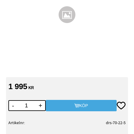
1 995
KR
Lägg till
-
+
KÖP
Artikelnr
drs-70-22-5