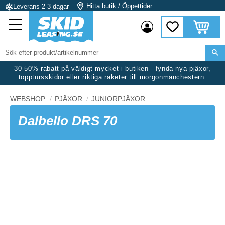
Hitta butik / Öppettider
Leverans 2-3 dagar
Meny
Kundvag
Favoriter
30-50% rabatt på väldigt mycket i butiken - fynda nya pjäxor,
topptursskidor eller riktiga raketer till morgonmanchestern.
WEBSHOP
PJÄXOR
JUNIORPJÄXOR
Dalbello DRS 70