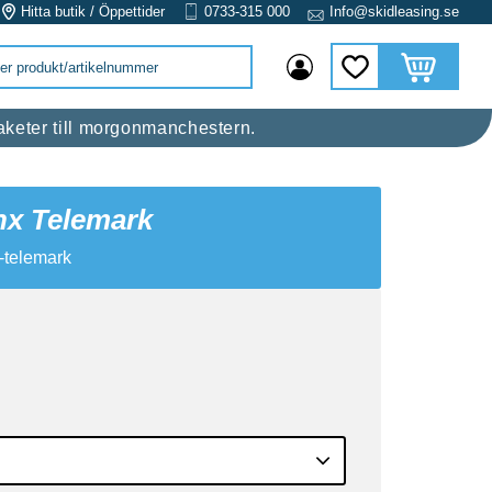
Hitta butik / Öppettider
0733-315 000
Info@skidleasing.se
Kundvagn
Favoriter
 raketer till morgonmanchestern.
nx Telemark
t-telemark