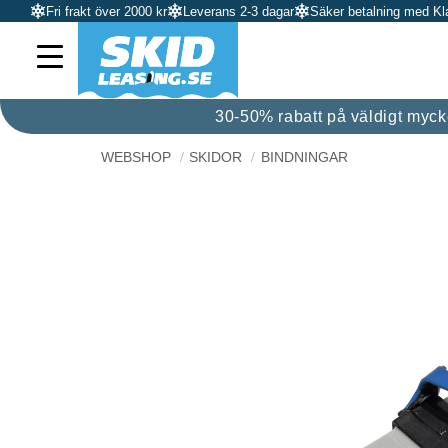
Fri frakt över 2000 kr
Leverans 2-3 dagar
Säker betalning med Kl
30-50% rabatt på väldigt mycket
WEBSHOP
SKIDOR
BINDNINGAR