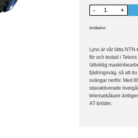
-
+
Artikelnr
Lynx är vår lätta NTN
för och testad i Teto
lättviktig maskinbearb
fjädringsväg, så att du
svängar nerför. Med 80
stavaktiverade övergå
telemarkåkare äntlige
AT-bröder.