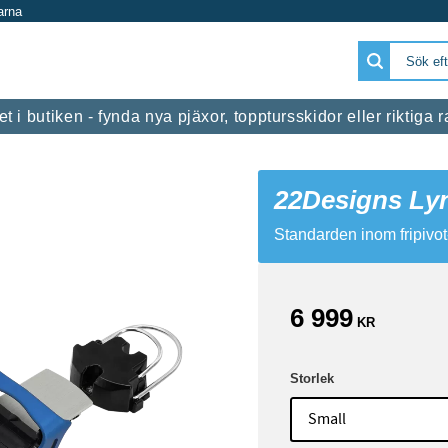
arna
 i butiken - fynda nya pjäxor, topptursskidor eller riktiga
22Designs Ly
Standarden inom fripivo
6 999
KR
Storlek