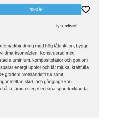
Lägg till i favoriter
KÖP
lynx-telisarS
-telemarkbindning med hög tåfunktion, byggd
ns vildmarksområden. Konstruerad med
etad aluminium, kompositplattor och gott om
 sparar energi uppför och får mjuka, kraftfulla
+ graders motståndsfri tur samt
ngar mellan skid- och gångläge kan
n hålla jämna steg med sina spandexklädda